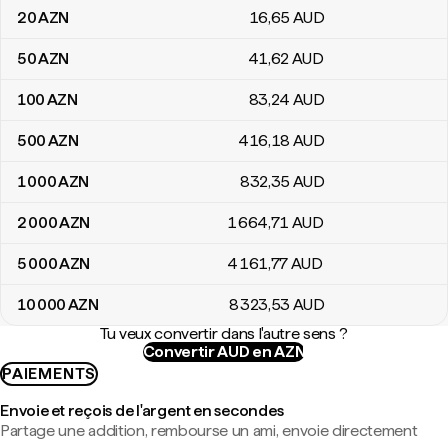
20
AZN
16
,65
AUD
50
AZN
41
,62
AUD
100
AZN
83
,24
AUD
500
AZN
416
,18
AUD
1 000
AZN
832
,35
AUD
2 000
AZN
1 664
,71
AUD
5 000
AZN
4 161
,77
AUD
10 000
AZN
8 323
,53
AUD
Tu veux convertir dans l'autre sens ?
Convertir AUD en AZN
PAIEMENTS
Envoie et reçois de l'argent en secondes
Partage une addition, rembourse un ami, envoie directement