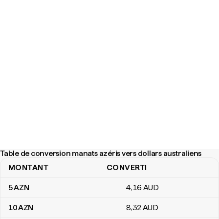
Table de conversion manats azéris vers dollars australiens
MONTANT
CONVERTI
Table de conversion manats azéris vers dollars australiens
5
AZN
4
,16
AUD
10
AZN
8
,32
AUD