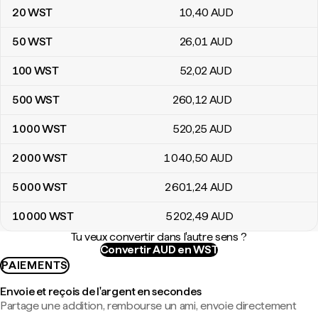
20
WST
10
,40
AUD
50
WST
26
,01
AUD
100
WST
52
,02
AUD
500
WST
260
,12
AUD
1 000
WST
520
,25
AUD
2 000
WST
1 040
,50
AUD
5 000
WST
2 601
,24
AUD
10 000
WST
5 202
,49
AUD
Tu veux convertir dans l'autre sens ?
Convertir AUD en WST
PAIEMENTS
Envoie et reçois de l'argent en secondes
Partage une addition, rembourse un ami, envoie directement