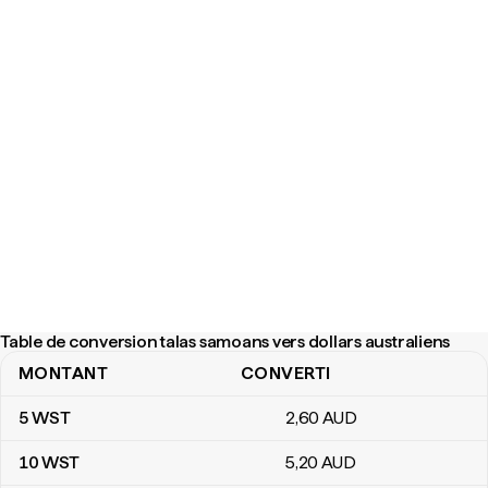
Table de conversion talas samoans vers dollars australiens
MONTANT
CONVERTI
Table de conversion talas samoans vers dollars australiens
5
WST
2
,60
AUD
10
WST
5
,20
AUD