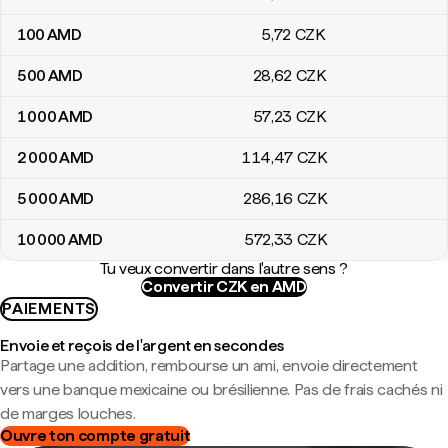
100
AMD
5
,72
CZK
500
AMD
28
,62
CZK
1 000
AMD
57
,23
CZK
2 000
AMD
114
,47
CZK
5 000
AMD
286
,16
CZK
10 000
AMD
572
,33
CZK
Tu veux convertir dans l'autre sens ?
Convertir CZK en AMD
PAIEMENTS
Envoie et reçois de l'argent en secondes
Partage une addition, rembourse un ami, envoie directement
vers une banque mexicaine ou brésilienne. Pas de frais cachés ni
de marges louches.
Ouvre ton compte gratuit