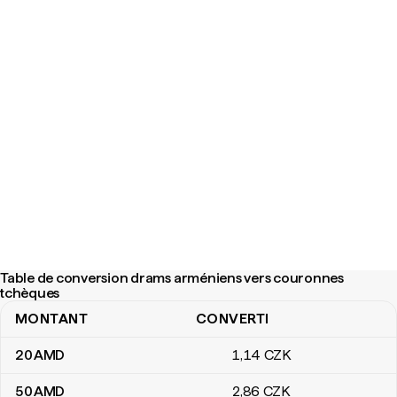
Table de conversion drams arméniens vers couronnes
tchèques
MONTANT
CONVERTI
Table de conversion drams arméniens vers couronnes tchèques
20
AMD
1
,14
CZK
50
AMD
2
,86
CZK