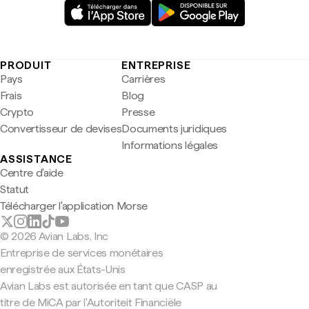
PRODUIT
ENTREPRISE
Pays
Carrières
Frais
Blog
Crypto
Presse
Convertisseur de devises
Documents juridiques
Informations légales
ASSISTANCE
Centre d'aide
Statut
Télécharger l'application Morse
© 2026 Avian Labs, Inc
Entreprise de services monétaires
enregistrée aux États-Unis
Avian Labs est autorisée en tant que CASP au
titre de MiCA par l'Autoriteit Financiële