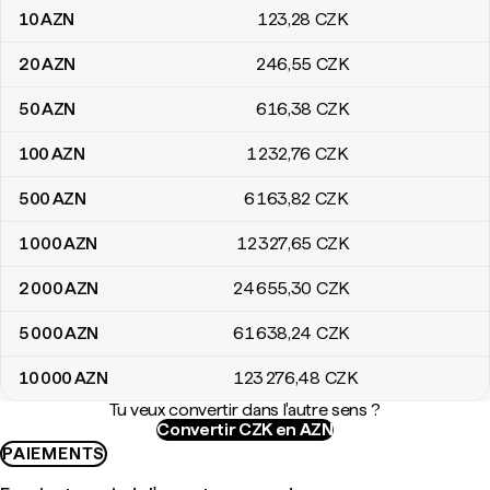
10
AZN
123
,28
CZK
20
AZN
246
,55
CZK
50
AZN
616
,38
CZK
100
AZN
1 232
,76
CZK
500
AZN
6 163
,82
CZK
1 000
AZN
12 327
,65
CZK
2 000
AZN
24 655
,30
CZK
5 000
AZN
61 638
,24
CZK
10 000
AZN
123 276
,48
CZK
Tu veux convertir dans l'autre sens ?
Convertir CZK en AZN
PAIEMENTS