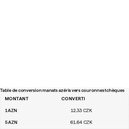
Table de conversion manats azéris vers couronnes tchèques
MONTANT
CONVERTI
Table de conversion manats azéris vers couronnes tchèques
1
AZN
12
,33
CZK
5
AZN
61
,64
CZK