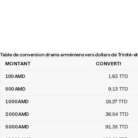
Table de conversion drams arméniens vers dollars de Trinité-
MONTANT
CONVERTI
Table de conversion drams arméniens vers dollars de Trinité-et-
100
AMD
1
,83
TTD
500
AMD
9
,13
TTD
1 000
AMD
18
,27
TTD
2 000
AMD
36
,54
TTD
5 000
AMD
91
,35
TTD