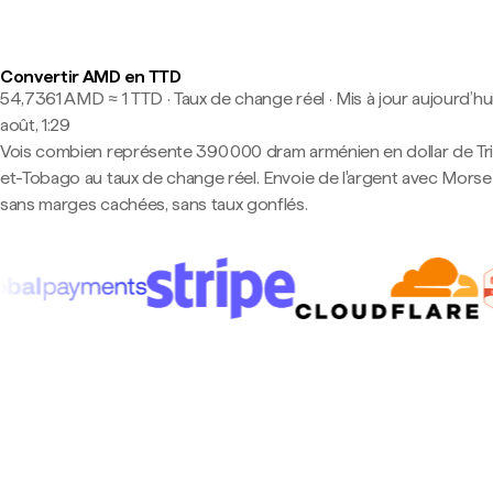
Convertir AMD en TTD
54,7361 AMD ≈ 1 TTD · Taux de change réel
·
Mis à jour aujourd’hui
août, 1:29
Vois combien représente 390 000 dram arménien en dollar de Tri
et-Tobago au taux de change réel. Envoie de l'argent avec Mors
sans marges cachées, sans taux gonflés.