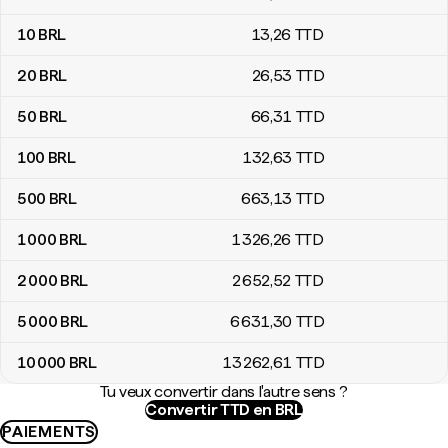
10
BRL
13
,26
TTD
20
BRL
26
,53
TTD
50
BRL
66
,31
TTD
100
BRL
132
,63
TTD
500
BRL
663
,13
TTD
1 000
BRL
1 326
,26
TTD
2 000
BRL
2 652
,52
TTD
5 000
BRL
6 631
,30
TTD
10 000
BRL
13 262
,61
TTD
Tu veux convertir dans l'autre sens ?
Convertir TTD en BRL
PAIEMENTS