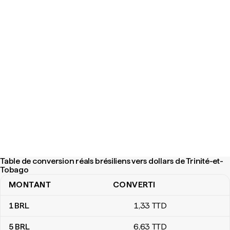
Table de conversion réals brésiliens vers dollars de Trinité-et-
Tobago
MONTANT
CONVERTI
Table de conversion réals brésiliens vers dollars de Trinité-et-To
1
BRL
1
,33
TTD
5
BRL
6
,63
TTD