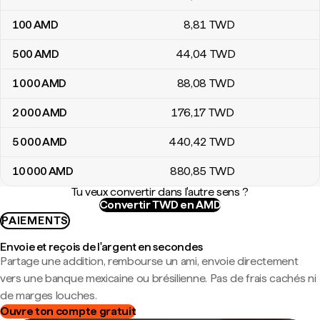
100
AMD
8
,81
TWD
500
AMD
44
,04
TWD
1 000
AMD
88
,08
TWD
2 000
AMD
176
,17
TWD
5 000
AMD
440
,42
TWD
10 000
AMD
880
,85
TWD
Tu veux convertir dans l'autre sens ?
Convertir TWD en AMD
PAIEMENTS
Envoie et reçois de l'argent en secondes
Partage une addition, rembourse un ami, envoie directement
vers une banque mexicaine ou brésilienne. Pas de frais cachés ni
de marges louches.
Ouvre ton compte gratuit