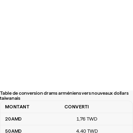
Table de conversion drams arméniens vers nouveaux dollars
taïwanais
MONTANT
CONVERTI
Table de conversion drams arméniens vers nouveaux dollars taïw
20
AMD
1
,76
TWD
50
AMD
4
,40
TWD