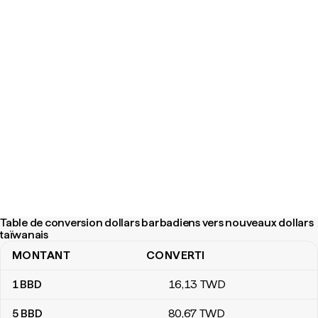
Table de conversion dollars barbadiens vers nouveaux dollars
taïwanais
MONTANT
CONVERTI
Table de conversion dollars barbadiens vers nouveaux dollars ta
1
BBD
16
,13
TWD
5
BBD
80
,67
TWD