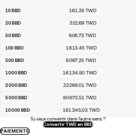
10
BBD
161
,35
TWD
20
BBD
322
,69
TWD
50
BBD
806
,73
TWD
100
BBD
1 613
,45
TWD
500
BBD
8 067
,25
TWD
1 000
BBD
16 134
,50
TWD
2 000
BBD
32 269
,01
TWD
5 000
BBD
80 672
,51
TWD
10 000
BBD
161 345
,03
TWD
Tu veux convertir dans l'autre sens ?
Convertir TWD en BBD
PAIEMENTS