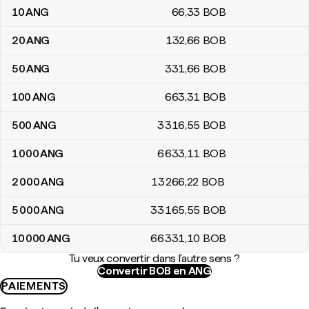
10
ANG
66
,33
BOB
20
ANG
132
,66
BOB
50
ANG
331
,66
BOB
100
ANG
663
,31
BOB
500
ANG
3 316
,55
BOB
1 000
ANG
6 633
,11
BOB
2 000
ANG
13 266
,22
BOB
5 000
ANG
33 165
,55
BOB
10 000
ANG
66 331
,10
BOB
Tu veux convertir dans l'autre sens ?
Convertir BOB en ANG
PAIEMENTS