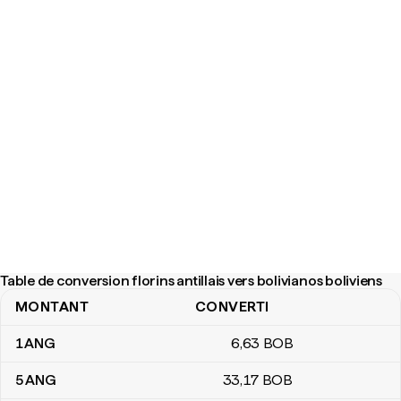
Table de conversion florins antillais vers bolivianos boliviens
MONTANT
CONVERTI
Table de conversion florins antillais vers bolivianos boliviens
1
ANG
6
,63
BOB
5
ANG
33
,17
BOB