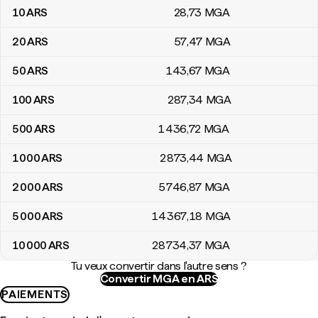
10
ARS
28
,73
MGA
20
ARS
57
,47
MGA
50
ARS
143
,67
MGA
100
ARS
287
,34
MGA
500
ARS
1 436
,72
MGA
1 000
ARS
2 873
,44
MGA
2 000
ARS
5 746
,87
MGA
5 000
ARS
14 367
,18
MGA
10 000
ARS
28 734
,37
MGA
Tu veux convertir dans l'autre sens ?
Convertir MGA en ARS
PAIEMENTS