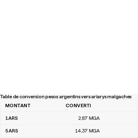
Table de conversion pesos argentins vers ariarys malgaches
MONTANT
CONVERTI
Table de conversion pesos argentins vers ariarys malgaches
1
ARS
2
,87
MGA
5
ARS
14
,37
MGA