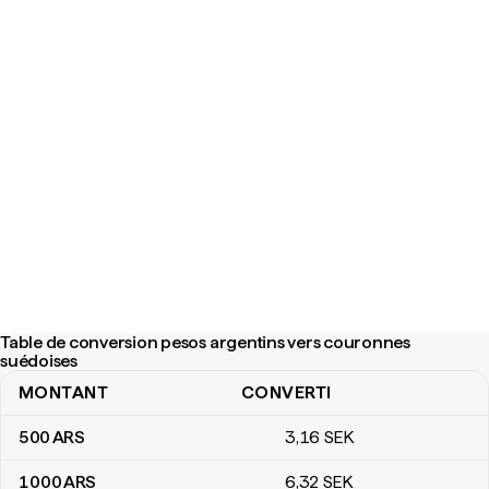
Table de conversion pesos argentins vers couronnes
suédoises
MONTANT
CONVERTI
Table de conversion pesos argentins vers couronnes suédoises
500
ARS
3
,16
SEK
1 000
ARS
6
,32
SEK