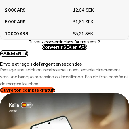
2 000
ARS
12
,64
SEK
5 000
ARS
31
,61
SEK
10 000
ARS
63
,21
SEK
Tu veux convertir dans l'autre sens ?
Convertir SEK en ARS
PAIEMENTS
Envoie et reçois de l'argent en secondes
Partage une addition, rembourse un ami, envoie directement
vers une banque mexicaine ou brésilienne. Pas de frais cachés ni
de marges louches.
Ouvre ton compte gratuit