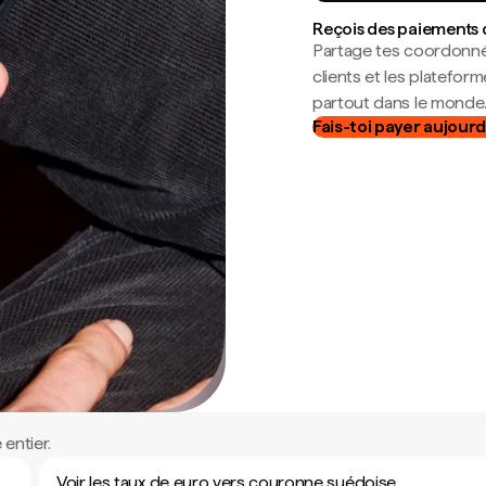
Reçois des paiements 
Partage tes coordonné
clients et les platefor
partout dans le monde
Fais-toi payer aujourd
entier.
Voir les taux de euro vers couronne suédoise