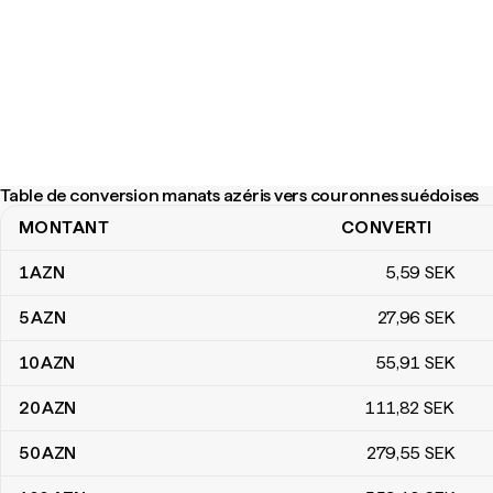
Table de conversion manats azéris vers couronnes suédoises
MONTANT
CONVERTI
Table de conversion manats azéris vers couronnes suédoises
1
AZN
5
,59
SEK
5
AZN
27
,96
SEK
10
AZN
55
,91
SEK
20
AZN
111
,82
SEK
50
AZN
279
,55
SEK