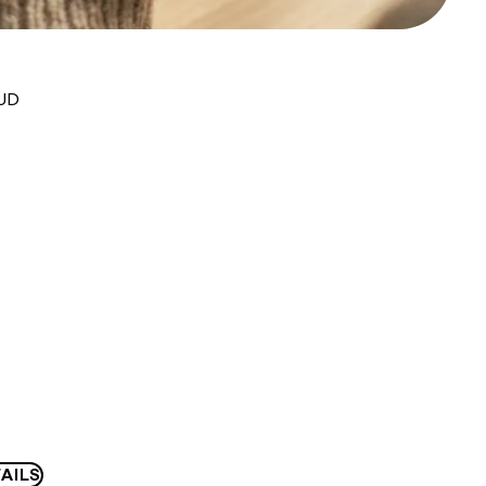
AUD
AILS