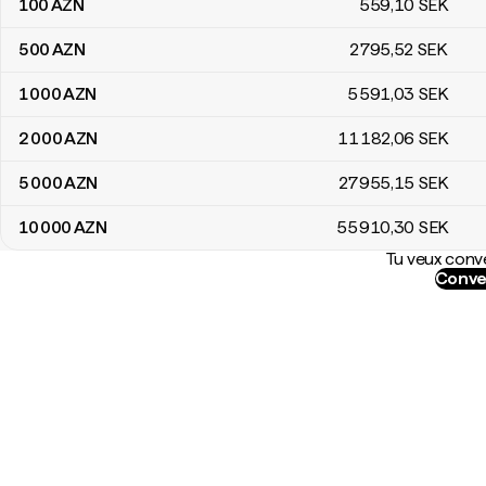
100
AZN
559
,10
SEK
500
AZN
2 795
,52
SEK
1 000
AZN
5 591
,03
SEK
2 000
AZN
11 182
,06
SEK
5 000
AZN
27 955
,15
SEK
10 000
AZN
55 910
,30
SEK
Tu veux conve
Conve