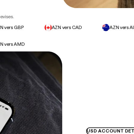
evises.
N vers GBP
AZN vers CAD
AZN vers 
N vers AMD
USD ACCOUNT DET