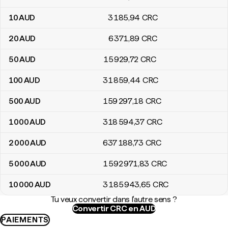
10
AUD
3 185
,94
CRC
20
AUD
6 371
,89
CRC
50
AUD
15 929
,72
CRC
100
AUD
31 859
,44
CRC
500
AUD
159 297
,18
CRC
1 000
AUD
318 594
,37
CRC
2 000
AUD
637 188
,73
CRC
5 000
AUD
1 592 971
,83
CRC
10 000
AUD
3 185 943
,65
CRC
Tu veux convertir dans l'autre sens ?
Convertir CRC en AUD
PAIEMENTS