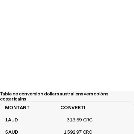
Table de conversion dollars australiens vers colóns
costaricains
MONTANT
CONVERTI
Table de conversion dollars australiens vers colóns costaricains
1
AUD
318
,59
CRC
5
AUD
1 592
,97
CRC