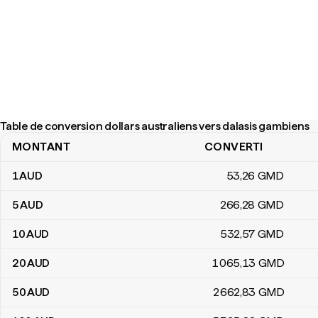
Table de conversion dollars australiens vers dalasis gambiens
MONTANT
CONVERTI
Table de conversion dollars australiens vers dalasis gambiens
1
AUD
53
,26
GMD
5
AUD
266
,28
GMD
10
AUD
532
,57
GMD
20
AUD
1 065
,13
GMD
50
AUD
2 662
,83
GMD