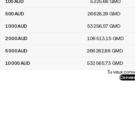
100
AUD
5 325
,66
GMD
500
AUD
26 628
,29
GMD
1 000
AUD
53 256
,57
GMD
2 000
AUD
106 513
,15
GMD
5 000
AUD
266 282
,86
GMD
10 000
AUD
532 565
,73
GMD
Tu veux conve
Conver