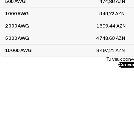
500
AWG
474
,86
AZN
1 000
AWG
949
,72
AZN
2 000
AWG
1 899
,44
AZN
5 000
AWG
4 748
,60
AZN
10 000
AWG
9 497
,21
AZN
Tu veux conve
Conver