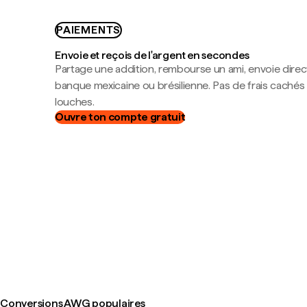
PAIEMENTS
Envoie et reçois de l'argent en secondes
Partage une addition, rembourse un ami, envoie dire
banque mexicaine ou brésilienne. Pas de frais cachés
louches.
Ouvre ton compte gratuit
Conversions AWG populaires