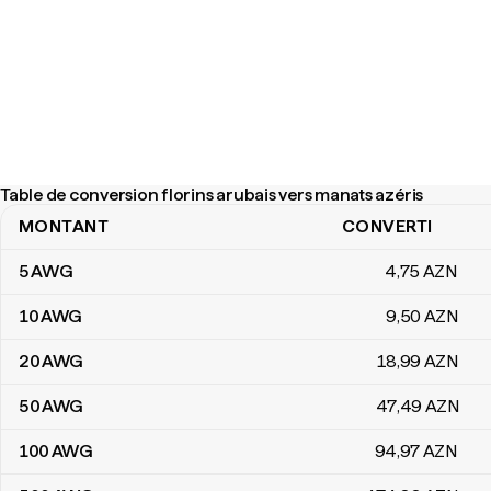
Table de conversion florins arubais vers manats azéris
MONTANT
CONVERTI
Table de conversion florins arubais vers manats azéris
5
AWG
4
,75
AZN
10
AWG
9
,50
AZN
20
AWG
18
,99
AZN
50
AWG
47
,49
AZN
100
AWG
94
,97
AZN