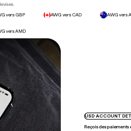
devises.
G vers GBP
AWG vers CAD
AWG vers 
G vers AMD
USD ACCOUNT DET
Reçois des paiements 