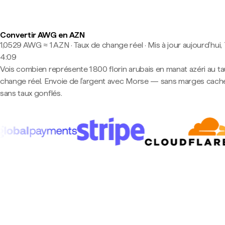
Convertir AWG en AZN
1,0529 AWG ≈ 1 AZN · Taux de change réel
·
Mis à jour aujourd’hui,
4:09
Vois combien représente 1 800 florin arubais en manat azéri au t
change réel. Envoie de l'argent avec Morse — sans marges cach
sans taux gonflés.