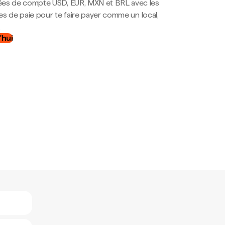
es de compte USD, EUR, MXN et BRL avec les
mes de paie pour te faire payer comme un local,
.
'hui