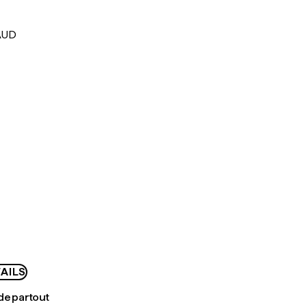
AUD
AILS
de partout