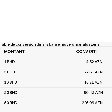
Table de conversion dinars bahreïnis vers manats azéris
MONTANT
CONVERTI
Table de conversion dinars bahreïnis vers manats azéris
1
BHD
4
,52
AZN
5
BHD
22
,61
AZN
10
BHD
45
,21
AZN
20
BHD
90
,43
AZN
50
BHD
226
,06
AZN