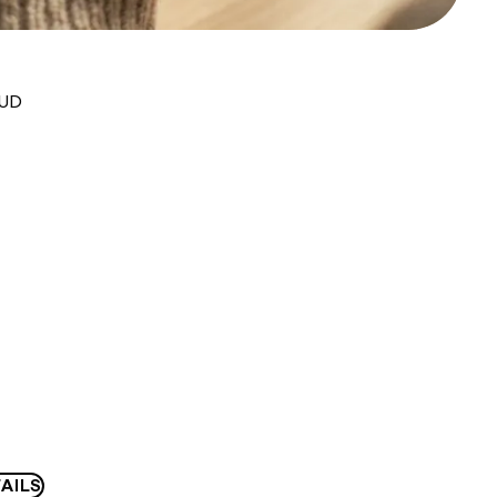
AUD
AILS