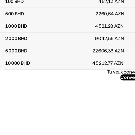
100
BHD
452
,13
AZN
500
BHD
2 260
,64
AZN
1 000
BHD
4 521
,28
AZN
2 000
BHD
9 042
,55
AZN
5 000
BHD
22 606
,38
AZN
10 000
BHD
45 212
,77
AZN
Tu veux conve
Conver