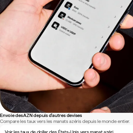
Envoie des AZN depuis d'autres devises
Compare les taux vers les manats azéris depuis le monde entier.
Voir les taux de dollar des États-Unis vers manat azéri