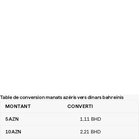
Table de conversion manats azéris vers dinars bahreïnis
MONTANT
CONVERTI
Table de conversion manats azéris vers dinars bahreïnis
5
AZN
1
,11
BHD
10
AZN
2
,21
BHD