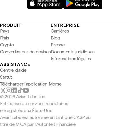
PRODUIT
ENTREPRISE
Pays
Carrières
Frais
Blog
Crypto
Presse
Convertisseur de devises
Documents juridiques
Informations légales
ASSISTANCE
Centre d'aide
Statut
Télécharger l'application Morse
© 2026 Avian Labs, Inc
Entreprise de services monétaires
enregistrée aux États-Unis
Avian Labs est autorisée en tant que CASP au
titre de MiCA par l'Autoriteit Financiële