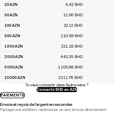
20
AZN
4
,42
BHD
50
AZN
11
,06
BHD
100
AZN
22
,12
BHD
500
AZN
110
,59
BHD
1 000
AZN
221
,18
BHD
2 000
AZN
442
,35
BHD
5 000
AZN
1 105
,88
BHD
10 000
AZN
2 211
,76
BHD
Tu veux convertir dans l'autre sens ?
Convertir BHD en AZN
PAIEMENTS
Envoie et reçois de l'argent en secondes
Partage une addition, rembourse un ami, envoie directement