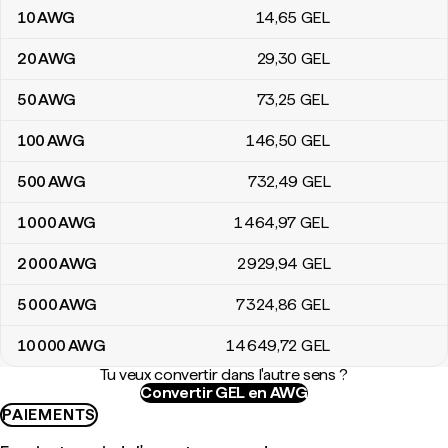
10
AWG
14
,65
GEL
20
AWG
29
,30
GEL
50
AWG
73
,25
GEL
100
AWG
146
,50
GEL
500
AWG
732
,49
GEL
1 000
AWG
1 464
,97
GEL
2 000
AWG
2 929
,94
GEL
5 000
AWG
7 324
,86
GEL
10 000
AWG
14 649
,72
GEL
Tu veux convertir dans l'autre sens ?
Convertir GEL en AWG
PAIEMENTS