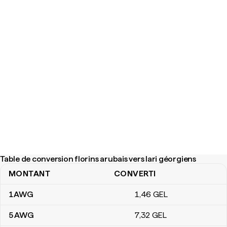
Table de conversion florins arubais vers lari géorgiens
MONTANT
CONVERTI
Table de conversion florins arubais vers lari géorgiens
1
AWG
1
,46
GEL
5
AWG
7
,32
GEL