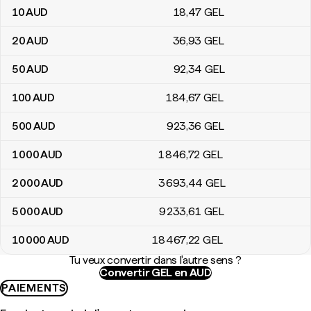
10
AUD
18
,47
GEL
20
AUD
36
,93
GEL
50
AUD
92
,34
GEL
100
AUD
184
,67
GEL
500
AUD
923
,36
GEL
1 000
AUD
1 846
,72
GEL
2 000
AUD
3 693
,44
GEL
5 000
AUD
9 233
,61
GEL
10 000
AUD
18 467
,22
GEL
Tu veux convertir dans l'autre sens ?
Convertir GEL en AUD
PAIEMENTS