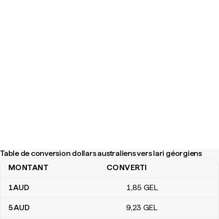
Table de conversion dollars australiens vers lari géorgiens
MONTANT
CONVERTI
Table de conversion dollars australiens vers lari géorgiens
1
AUD
1
,85
GEL
5
AUD
9
,23
GEL