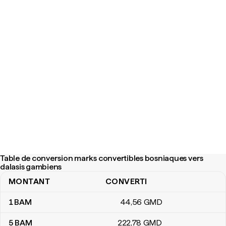
Table de conversion marks convertibles bosniaques vers
dalasis gambiens
MONTANT
CONVERTI
Table de conversion marks convertibles bosniaques vers dalasis
1
BAM
44
,56
GMD
5
BAM
222
,78
GMD