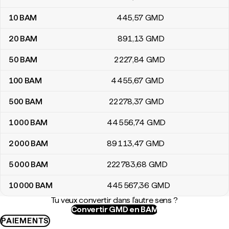
10
BAM
445
,57
GMD
20
BAM
891
,13
GMD
50
BAM
2 227
,84
GMD
100
BAM
4 455
,67
GMD
500
BAM
22 278
,37
GMD
1 000
BAM
44 556
,74
GMD
2 000
BAM
89 113
,47
GMD
5 000
BAM
222 783
,68
GMD
10 000
BAM
445 567
,36
GMD
Tu veux convertir dans l'autre sens ?
Convertir GMD en BAM
PAIEMENTS