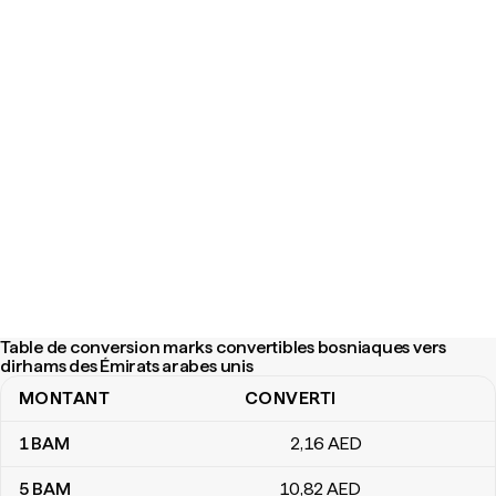
Table de conversion marks convertibles bosniaques vers
dirhams des Émirats arabes unis
MONTANT
CONVERTI
Table de conversion marks convertibles bosniaques vers dirhams
1
BAM
2
,16
AED
5
BAM
10
,82
AED