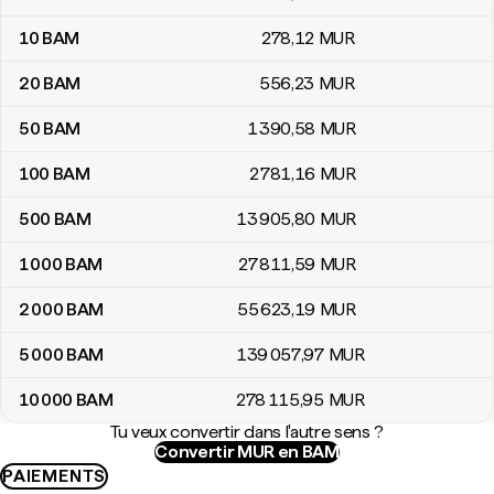
10
BAM
278
,12
MUR
20
BAM
556
,23
MUR
50
BAM
1 390
,58
MUR
100
BAM
2 781
,16
MUR
500
BAM
13 905
,80
MUR
1 000
BAM
27 811
,59
MUR
2 000
BAM
55 623
,19
MUR
5 000
BAM
139 057
,97
MUR
10 000
BAM
278 115
,95
MUR
Tu veux convertir dans l'autre sens ?
Convertir MUR en BAM
PAIEMENTS