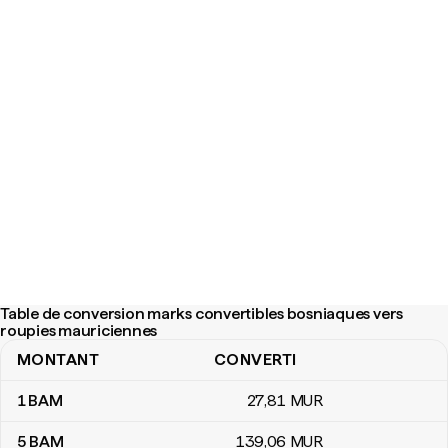
Table de conversion marks convertibles bosniaques vers
roupies mauriciennes
MONTANT
CONVERTI
Table de conversion marks convertibles bosniaques vers roupie
1
BAM
27
,81
MUR
5
BAM
139
,06
MUR