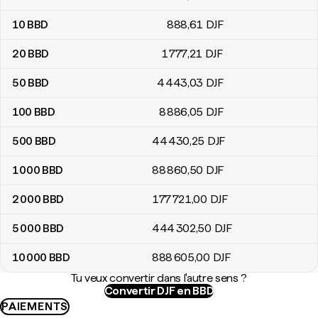
10
BBD
888
,61
DJF
20
BBD
1 777
,21
DJF
50
BBD
4 443
,03
DJF
100
BBD
8 886
,05
DJF
500
BBD
44 430
,25
DJF
1 000
BBD
88 860
,50
DJF
2 000
BBD
177 721
,00
DJF
5 000
BBD
444 302
,50
DJF
10 000
BBD
888 605
,00
DJF
Tu veux convertir dans l'autre sens ?
Convertir DJF en BBD
PAIEMENTS