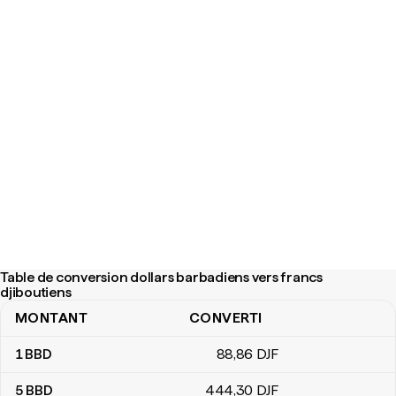
Table de conversion dollars barbadiens vers francs
djiboutiens
MONTANT
CONVERTI
Table de conversion dollars barbadiens vers francs djiboutiens
1
BBD
88
,86
DJF
5
BBD
444
,30
DJF