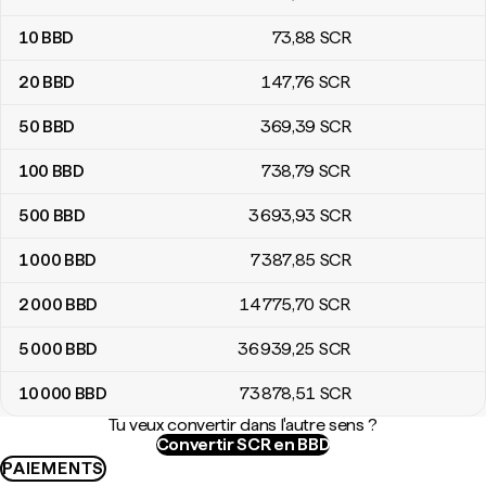
10
BBD
73
,88
SCR
20
BBD
147
,76
SCR
50
BBD
369
,39
SCR
100
BBD
738
,79
SCR
500
BBD
3 693
,93
SCR
1 000
BBD
7 387
,85
SCR
2 000
BBD
14 775
,70
SCR
5 000
BBD
36 939
,25
SCR
10 000
BBD
73 878
,51
SCR
Tu veux convertir dans l'autre sens ?
Convertir SCR en BBD
PAIEMENTS