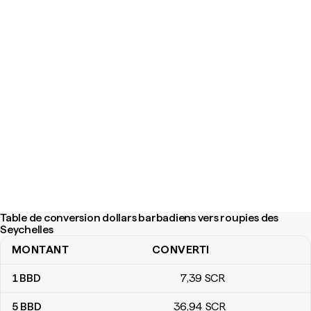
Table de conversion dollars barbadiens vers roupies des
Seychelles
MONTANT
CONVERTI
Table de conversion dollars barbadiens vers roupies des Seychel
1
BBD
7
,39
SCR
5
BBD
36
,94
SCR