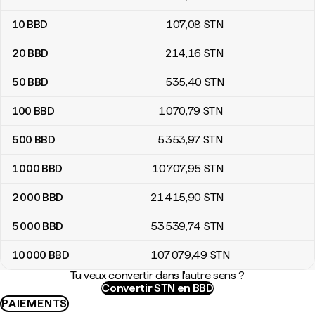
10
BBD
107
,08
STN
20
BBD
214
,16
STN
50
BBD
535
,40
STN
100
BBD
1 070
,79
STN
500
BBD
5 353
,97
STN
1 000
BBD
10 707
,95
STN
2 000
BBD
21 415
,90
STN
5 000
BBD
53 539
,74
STN
10 000
BBD
107 079
,49
STN
Tu veux convertir dans l'autre sens ?
Convertir STN en BBD
PAIEMENTS