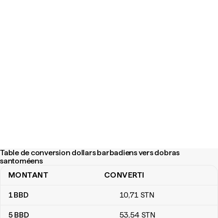
Table de conversion dollars barbadiens vers dobras
santoméens
MONTANT
CONVERTI
Table de conversion dollars barbadiens vers dobras santoméens
1
BBD
10
,71
STN
5
BBD
53
,54
STN