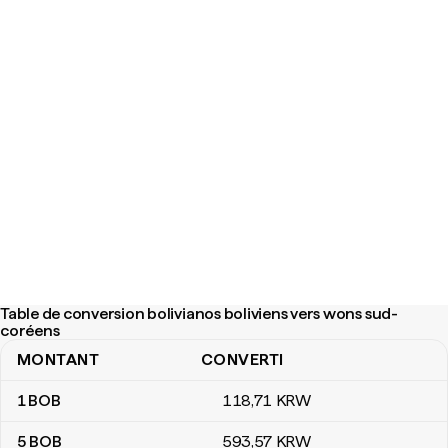
Table de conversion bolivianos boliviens vers wons sud-
coréens
MONTANT
CONVERTI
Table de conversion bolivianos boliviens vers wons sud-coréens
1
BOB
118
,71
KRW
5
BOB
593
,57
KRW