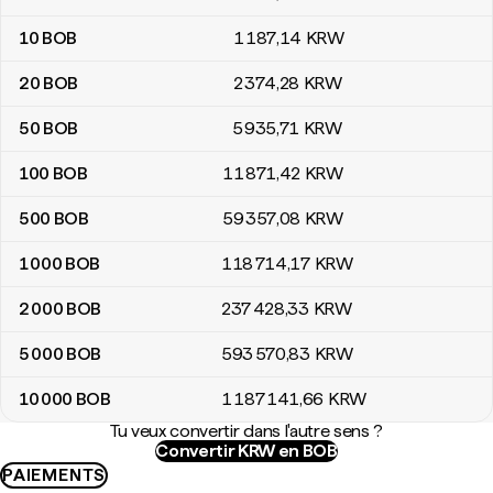
10
BOB
1 187
,14
KRW
20
BOB
2 374
,28
KRW
50
BOB
5 935
,71
KRW
100
BOB
11 871
,42
KRW
500
BOB
59 357
,08
KRW
1 000
BOB
118 714
,17
KRW
2 000
BOB
237 428
,33
KRW
5 000
BOB
593 570
,83
KRW
10 000
BOB
1 187 141
,66
KRW
Tu veux convertir dans l'autre sens ?
Convertir KRW en BOB
PAIEMENTS