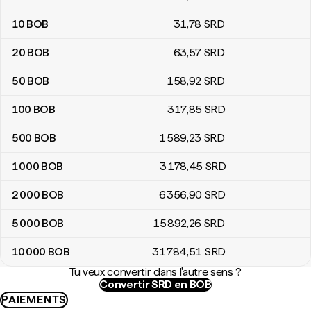
10
BOB
31
,78
SRD
20
BOB
63
,57
SRD
50
BOB
158
,92
SRD
100
BOB
317
,85
SRD
500
BOB
1 589
,23
SRD
1 000
BOB
3 178
,45
SRD
2 000
BOB
6 356
,90
SRD
5 000
BOB
15 892
,26
SRD
10 000
BOB
31 784
,51
SRD
Tu veux convertir dans l'autre sens ?
Convertir SRD en BOB
PAIEMENTS