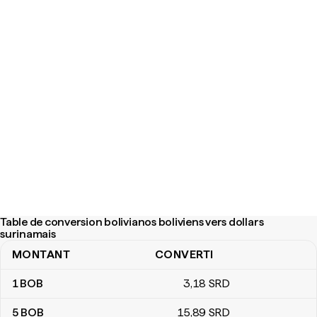
Table de conversion bolivianos boliviens vers dollars
surinamais
MONTANT
CONVERTI
Table de conversion bolivianos boliviens vers dollars surinamais
1
BOB
3
,18
SRD
5
BOB
15
,89
SRD