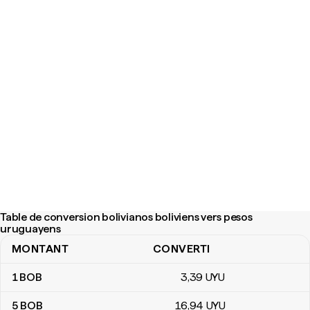
Table de conversion bolivianos boliviens vers pesos
uruguayens
MONTANT
CONVERTI
Table de conversion bolivianos boliviens vers pesos uruguayens
1
BOB
3
,39
UYU
5
BOB
16
,94
UYU