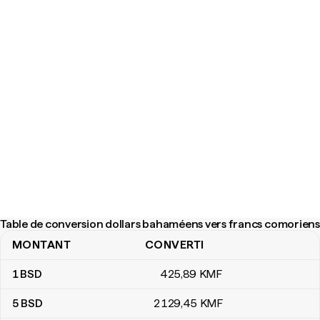
Table de conversion dollars bahaméens vers francs comoriens
MONTANT
CONVERTI
Table de conversion dollars bahaméens vers francs comoriens
1
BSD
425
,89
KMF
5
BSD
2 129
,45
KMF