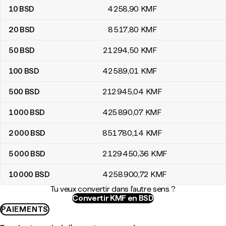
10
BSD
4 258
,90
KMF
20
BSD
8 517
,80
KMF
50
BSD
21 294
,50
KMF
100
BSD
42 589
,01
KMF
500
BSD
212 945
,04
KMF
1 000
BSD
425 890
,07
KMF
2 000
BSD
851 780
,14
KMF
5 000
BSD
2 129 450
,36
KMF
10 000
BSD
4 258 900
,72
KMF
Tu veux convertir dans l'autre sens ?
Convertir KMF en BSD
PAIEMENTS