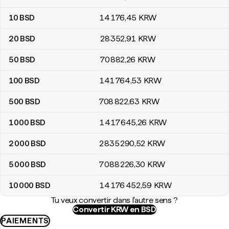
10
BSD
14 176
,45
KRW
20
BSD
28 352
,91
KRW
50
BSD
70 882
,26
KRW
100
BSD
141 764
,53
KRW
500
BSD
708 822
,63
KRW
1 000
BSD
1 417 645
,26
KRW
2 000
BSD
2 835 290
,52
KRW
5 000
BSD
7 088 226
,30
KRW
10 000
BSD
14 176 452
,59
KRW
Tu veux convertir dans l'autre sens ?
Convertir KRW en BSD
PAIEMENTS