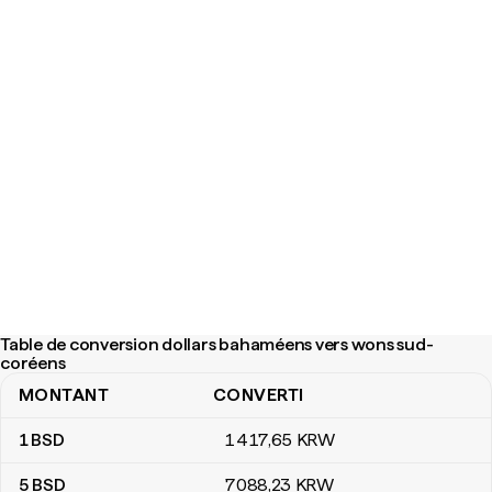
Table de conversion dollars bahaméens vers wons sud-
coréens
MONTANT
CONVERTI
Table de conversion dollars bahaméens vers wons sud-coréens
1
BSD
1 417
,65
KRW
5
BSD
7 088
,23
KRW