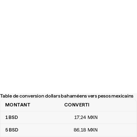
Table de conversion dollars bahaméens vers pesos mexicains
MONTANT
CONVERTI
Table de conversion dollars bahaméens vers pesos mexicains
1
BSD
17
,24
MXN
5
BSD
86
,18
MXN