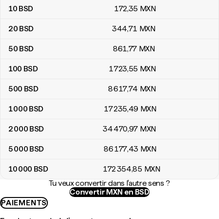
10
BSD
172
,35
MXN
20
BSD
344
,71
MXN
50
BSD
861
,77
MXN
100
BSD
1 723
,55
MXN
500
BSD
8 617
,74
MXN
1 000
BSD
17 235
,49
MXN
2 000
BSD
34 470
,97
MXN
5 000
BSD
86 177
,43
MXN
10 000
BSD
172 354
,85
MXN
Tu veux convertir dans l'autre sens ?
Convertir MXN en BSD
PAIEMENTS