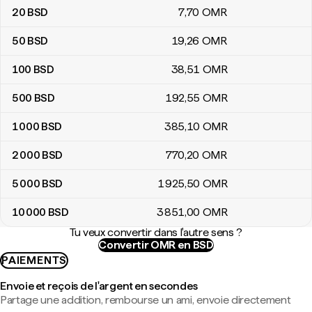
20
BSD
7
,70
OMR
50
BSD
19
,26
OMR
100
BSD
38
,51
OMR
500
BSD
192
,55
OMR
1 000
BSD
385
,10
OMR
2 000
BSD
770
,20
OMR
5 000
BSD
1 925
,50
OMR
10 000
BSD
3 851
,00
OMR
Tu veux convertir dans l'autre sens ?
Convertir OMR en BSD
PAIEMENTS
Envoie et reçois de l'argent en secondes
Partage une addition, rembourse un ami, envoie directement