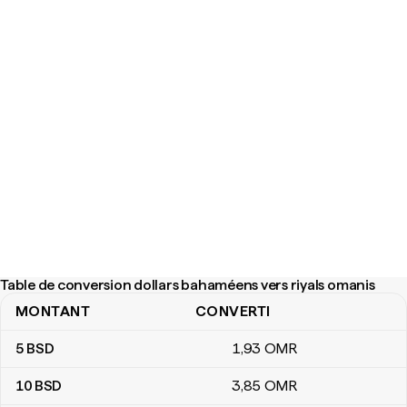
Table de conversion dollars bahaméens vers riyals omanis
MONTANT
CONVERTI
Table de conversion dollars bahaméens vers riyals omanis
5
BSD
1
,93
OMR
10
BSD
3
,85
OMR