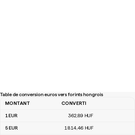
Table de conversion euros vers forints hongrois
MONTANT
CONVERTI
Table de conversion euros vers forints hongrois
1
EUR
362
,89
HUF
5
EUR
1 814
,46
HUF