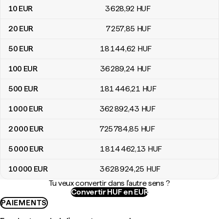
10
EUR
3 628
,92
HUF
20
EUR
7 257
,85
HUF
50
EUR
18 144
,62
HUF
100
EUR
36 289
,24
HUF
500
EUR
181 446
,21
HUF
1 000
EUR
362 892
,43
HUF
2 000
EUR
725 784
,85
HUF
5 000
EUR
1 814 462
,13
HUF
10 000
EUR
3 628 924
,25
HUF
Tu veux convertir dans l'autre sens ?
Convertir HUF en EUR
PAIEMENTS