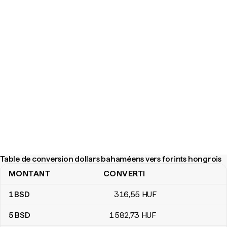
Table de conversion dollars bahaméens vers forints hongrois
MONTANT
CONVERTI
Table de conversion dollars bahaméens vers forints hongrois
1
BSD
316
,55
HUF
5
BSD
1 582
,73
HUF