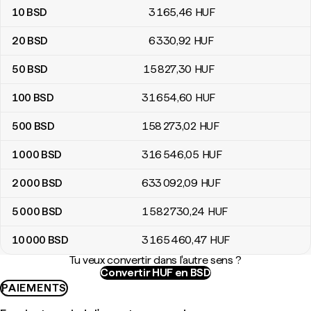
10
BSD
3 165
,46
HUF
20
BSD
6 330
,92
HUF
50
BSD
15 827
,30
HUF
100
BSD
31 654
,60
HUF
500
BSD
158 273
,02
HUF
1 000
BSD
316 546
,05
HUF
2 000
BSD
633 092
,09
HUF
5 000
BSD
1 582 730
,24
HUF
10 000
BSD
3 165 460
,47
HUF
Tu veux convertir dans l'autre sens ?
Convertir HUF en BSD
PAIEMENTS