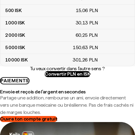
500
ISK
15
,06
PLN
1 000
ISK
30
,13
PLN
2 000
ISK
60
,25
PLN
5 000
ISK
150
,63
PLN
10 000
ISK
301
,26
PLN
Tu veux convertir dans l'autre sens ?
Convertir PLN en ISK
PAIEMENTS
Envoie et reçois de l'argent en secondes
Partage une addition, rembourse un ami, envoie directement
vers une banque mexicaine ou brésilienne. Pas de frais cachés ni
de marges louches.
Ouvre ton compte gratuit