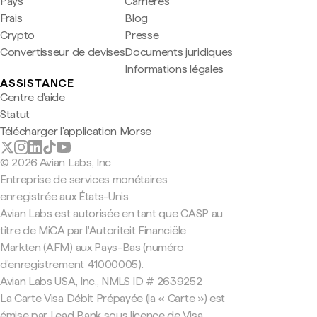
Pays
Carrières
Frais
Blog
Crypto
Presse
Convertisseur de devises
Documents juridiques
Informations légales
ASSISTANCE
Centre d'aide
Statut
Télécharger l'application Morse
© 2026 Avian Labs, Inc
Entreprise de services monétaires
enregistrée aux États-Unis
Avian Labs est autorisée en tant que CASP au
titre de MiCA par l'Autoriteit Financiële
Markten (AFM) aux Pays-Bas (numéro
d'enregistrement 41000005).
Avian Labs USA, Inc., NMLS ID # 2639252
La Carte Visa Débit Prépayée (la « Carte ») est
émise par Lead Bank sous licence de Visa