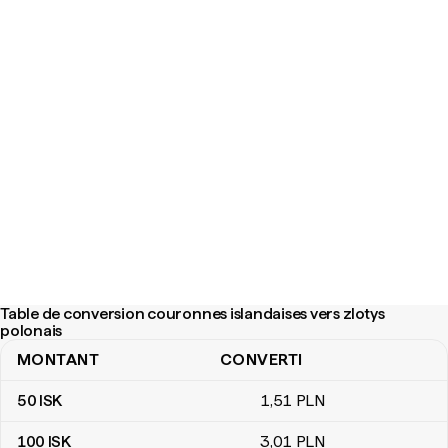
Table de conversion couronnes islandaises vers zlotys
polonais
MONTANT
CONVERTI
Table de conversion couronnes islandaises vers zlotys polonais
50
ISK
1
,51
PLN
100
ISK
3
,01
PLN