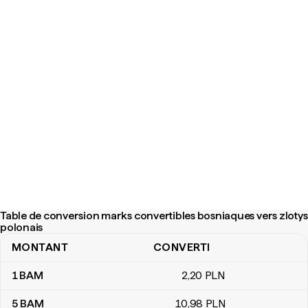
Table de conversion marks convertibles bosniaques vers zlotys
polonais
MONTANT
CONVERTI
Table de conversion marks convertibles bosniaques vers zlotys 
1
BAM
2
,20
PLN
5
BAM
10
,98
PLN