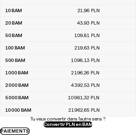
10
BAM
21
,96
PLN
20
BAM
43
,93
PLN
50
BAM
109
,81
PLN
100
BAM
219
,63
PLN
500
BAM
1 098
,13
PLN
1 000
BAM
2 196
,26
PLN
2 000
BAM
4 392
,53
PLN
5 000
BAM
10 981
,32
PLN
10 000
BAM
21 962
,65
PLN
Tu veux convertir dans l'autre sens ?
Convertir PLN en BAM
PAIEMENTS