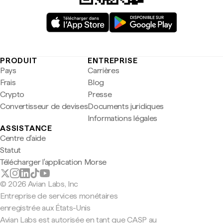
PRODUIT
ENTREPRISE
Pays
Carrières
Frais
Blog
Crypto
Presse
Convertisseur de devises
Documents juridiques
Informations légales
ASSISTANCE
Centre d'aide
Statut
Télécharger l'application Morse
© 2026 Avian Labs, Inc
Entreprise de services monétaires
enregistrée aux États-Unis
Avian Labs est autorisée en tant que CASP au