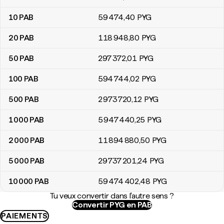
10
PAB
59 474
,40
PYG
20
PAB
118 948
,80
PYG
50
PAB
297 372
,01
PYG
100
PAB
594 744
,02
PYG
500
PAB
2 973 720
,12
PYG
1 000
PAB
5 947 440
,25
PYG
2 000
PAB
11 894 880
,50
PYG
5 000
PAB
29 737 201
,24
PYG
10 000
PAB
59 474 402
,48
PYG
Tu veux convertir dans l'autre sens ?
Convertir PYG en PAB
PAIEMENTS