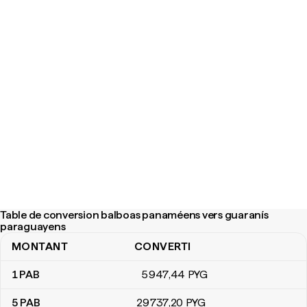
Table de conversion balboas panaméens vers guaranís
paraguayens
MONTANT
CONVERTI
Table de conversion balboas panaméens vers guaranís paraguay
1
PAB
5 947
,44
PYG
5
PAB
29 737
,20
PYG