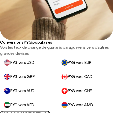
Conversions PYG populaires
Vois les taux de change de guaranís paraguayens vers d'autres
grandes devises.
PYG vers USD
PYG vers EUR
PYG vers GBP
PYG vers CAD
PYG vers AUD
PYG vers CHF
PYG vers AED
PYG vers AMD