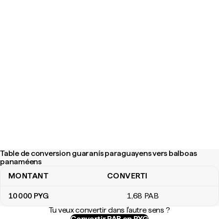
Table de conversion guaranís paraguayens vers balboas
panaméens
MONTANT
CONVERTI
Table de conversion guaranís paraguayens vers balboas panamé
10 000
PYG
1
,68
PAB
Tu veux convertir dans l'autre sens ?
Convertir PAB en PYG