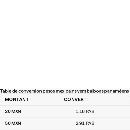
Table de conversion pesos mexicains vers balboas panaméens
MONTANT
CONVERTI
Table de conversion pesos mexicains vers balboas panaméens
20
MXN
1
,16
PAB
50
MXN
2
,91
PAB