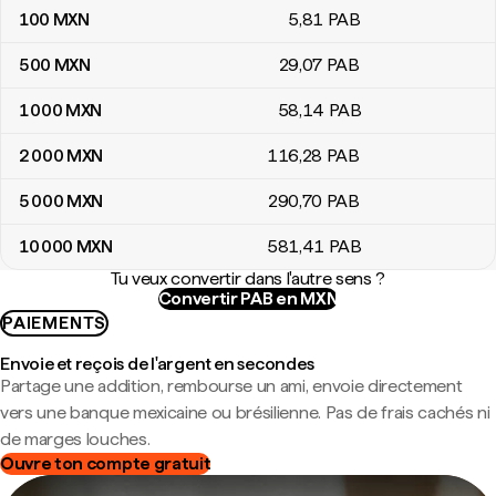
100
MXN
5
,81
PAB
500
MXN
29
,07
PAB
1 000
MXN
58
,14
PAB
2 000
MXN
116
,28
PAB
5 000
MXN
290
,70
PAB
10 000
MXN
581
,41
PAB
Tu veux convertir dans l'autre sens ?
Convertir PAB en MXN
PAIEMENTS
Envoie et reçois de l'argent en secondes
Partage une addition, rembourse un ami, envoie directement
vers une banque mexicaine ou brésilienne. Pas de frais cachés ni
de marges louches.
Ouvre ton compte gratuit