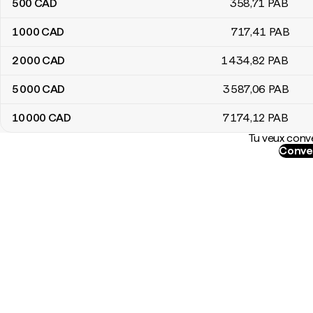
500
CAD
358
,71
PAB
1 000
CAD
717
,41
PAB
2 000
CAD
1 434
,82
PAB
5 000
CAD
3 587
,06
PAB
10 000
CAD
7 174
,12
PAB
Tu veux conve
Conver