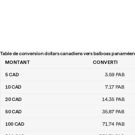
Table de conversion dollars canadiens vers balboas panaméen
MONTANT
CONVERTI
Table de conversion dollars canadiens vers balboas panaméens
5
CAD
3
,59
PAB
10
CAD
7
,17
PAB
20
CAD
14
,35
PAB
50
CAD
35
,87
PAB
100
CAD
71
,74
PAB