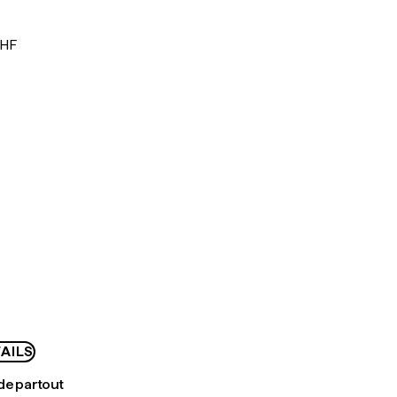
CHF
AILS
de partout