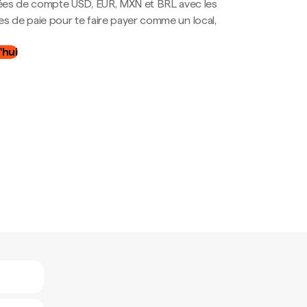
es de compte USD, EUR, MXN et BRL avec les
mes de paie pour te faire payer comme un local,
.
'hui