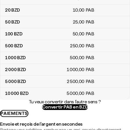
20
BZD
10
,00
PAB
50
BZD
25
,00
PAB
100
BZD
50
,00
PAB
500
BZD
250
,00
PAB
1 000
BZD
500
,00
PAB
2 000
BZD
1 000
,00
PAB
5 000
BZD
2 500
,00
PAB
10 000
BZD
5 000
,00
PAB
Tu veux convertir dans l'autre sens ?
Convertir PAB en BZD
PAIEMENTS
Envoie et reçois de l'argent en secondes
Partage une addition, rembourse un ami, envoie directement