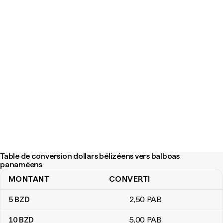
Table de conversion dollars bélizéens vers balboas
panaméens
MONTANT
CONVERTI
Table de conversion dollars bélizéens vers balboas panaméens
5
BZD
2
,50
PAB
10
BZD
5
,00
PAB