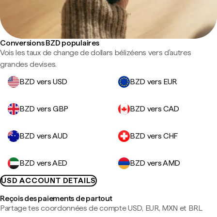
Conversions BZD populaires
Vois les taux de change de dollars bélizéens vers d'autres
grandes devises.
BZD vers USD
BZD vers EUR
BZD vers GBP
BZD vers CAD
BZD vers AUD
BZD vers CHF
BZD vers AED
BZD vers AMD
USD ACCOUNT DETAILS
Reçois des paiements de partout
Partage tes coordonnées de compte USD, EUR, MXN et BRL