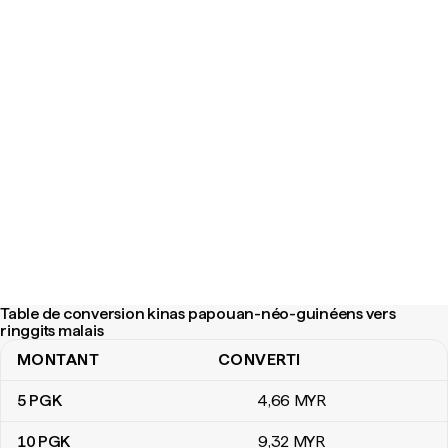
Table de conversion kinas papouan-néo-guinéens vers
ringgits malais
MONTANT
CONVERTI
Table de conversion kinas papouan-néo-guinéens vers ringgits m
5
PGK
4
,66
MYR
10
PGK
9
,32
MYR