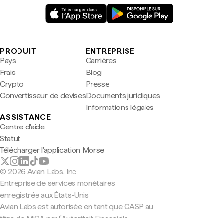
PRODUIT
ENTREPRISE
Pays
Carrières
Frais
Blog
Crypto
Presse
Convertisseur de devises
Documents juridiques
Informations légales
ASSISTANCE
Centre d'aide
Statut
Télécharger l'application Morse
© 2026 Avian Labs, Inc
Entreprise de services monétaires
enregistrée aux États-Unis
Avian Labs est autorisée en tant que CASP au