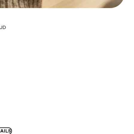
AUD
AILS