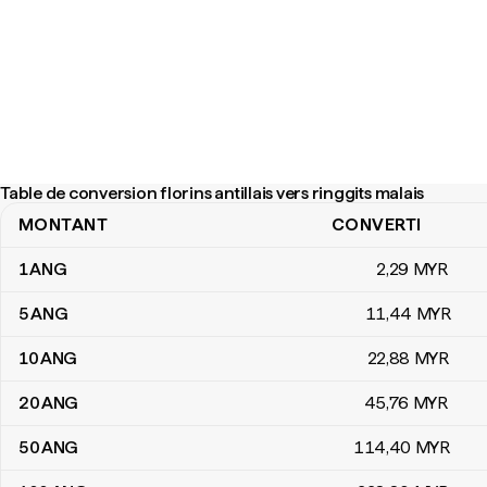
Table de conversion florins antillais vers ringgits malais
MONTANT
CONVERTI
Table de conversion florins antillais vers ringgits malais
1
ANG
2
,29
MYR
5
ANG
11
,44
MYR
10
ANG
22
,88
MYR
20
ANG
45
,76
MYR
50
ANG
114
,40
MYR