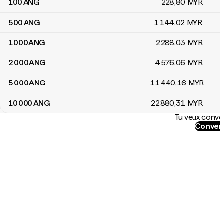
100
ANG
228
,80
MYR
500
ANG
1 144
,02
MYR
1 000
ANG
2 288
,03
MYR
2 000
ANG
4 576
,06
MYR
5 000
ANG
11 440
,16
MYR
10 000
ANG
22 880
,31
MYR
Tu veux conve
Conver