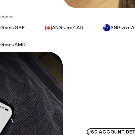
devises.
G vers GBP
ANG vers CAD
ANG vers 
G vers AMD
USD ACCOUNT DET