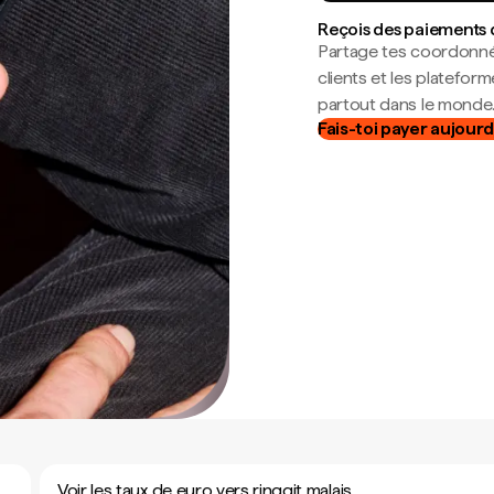
Reçois des paiements 
Partage tes coordonné
clients et les platefor
partout dans le monde
Fais-toi payer aujourd
Voir les taux de euro vers ringgit malais