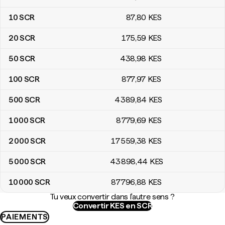
10
SCR
87
,80
KES
20
SCR
175
,59
KES
50
SCR
438
,98
KES
100
SCR
877
,97
KES
500
SCR
4 389
,84
KES
1 000
SCR
8 779
,69
KES
2 000
SCR
17 559
,38
KES
5 000
SCR
43 898
,44
KES
10 000
SCR
87 796
,88
KES
Tu veux convertir dans l'autre sens ?
Convertir KES en SCR
PAIEMENTS