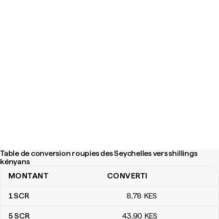
Table de conversion roupies des Seychelles vers shillings
kényans
MONTANT
CONVERTI
Table de conversion roupies des Seychelles vers shillings kényan
1
SCR
8
,78
KES
5
SCR
43
,90
KES