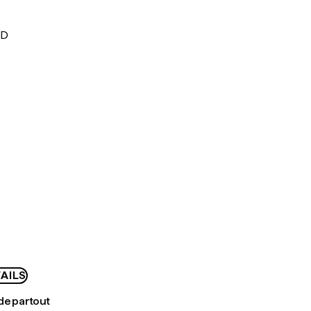
UD
AILS
de partout