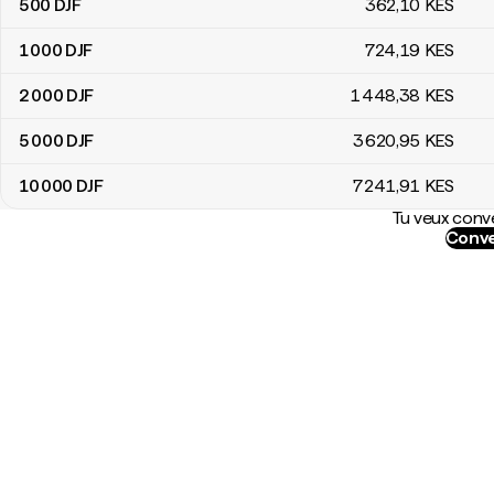
500
DJF
362
,10
KES
1 000
DJF
724
,19
KES
2 000
DJF
1 448
,38
KES
5 000
DJF
3 620
,95
KES
10 000
DJF
7 241
,91
KES
Tu veux conve
Conve