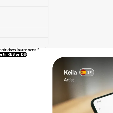
rtir dans l'autre sens ?
rtir KES en DJF