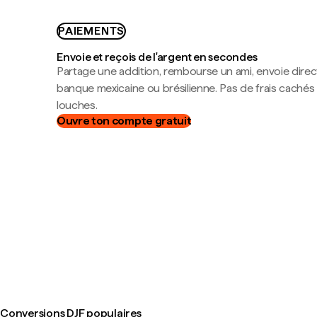
PAIEMENTS
Envoie et reçois de l'argent en secondes
Partage une addition, rembourse un ami, envoie dire
banque mexicaine ou brésilienne. Pas de frais cachés
louches.
Ouvre ton compte gratuit
Conversions DJF populaires