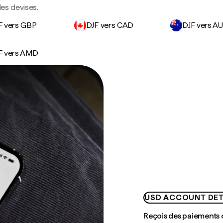
des devises.
F vers GBP
DJF vers CAD
DJF vers A
F vers AMD
USD ACCOUNT DET
Reçois des paiements 