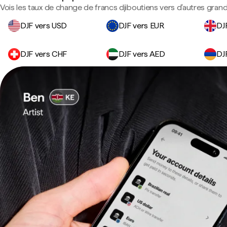
Vois les taux de change de francs djiboutiens vers d'autres gran
DJF vers USD
DJF vers EUR
DJ
DJF vers CHF
DJF vers AED
DJ