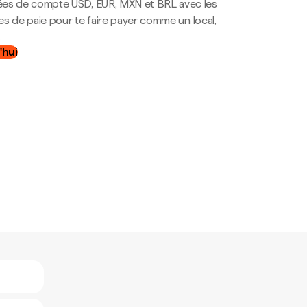
es de compte USD, EUR, MXN et BRL avec les
mes de paie pour te faire payer comme un local,
.
'hui