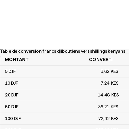
Table de conversion francs djiboutiens vers shillings kényans
MONTANT
CONVERTI
Table de conversion francs djiboutiens vers shillings kényans
5
DJF
3
,62
KES
10
DJF
7
,24
KES
20
DJF
14
,48
KES
50
DJF
36
,21
KES
100
DJF
72
,42
KES