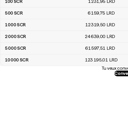
100
SCR
1 231
,95
LRD
500
SCR
6 159
,75
LRD
1 000
SCR
12 319
,50
LRD
2 000
SCR
24 639
,00
LRD
5 000
SCR
61 597
,51
LRD
10 000
SCR
123 195
,01
LRD
Tu veux conve
Conve