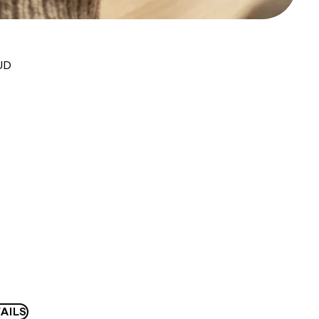
UD
AILS