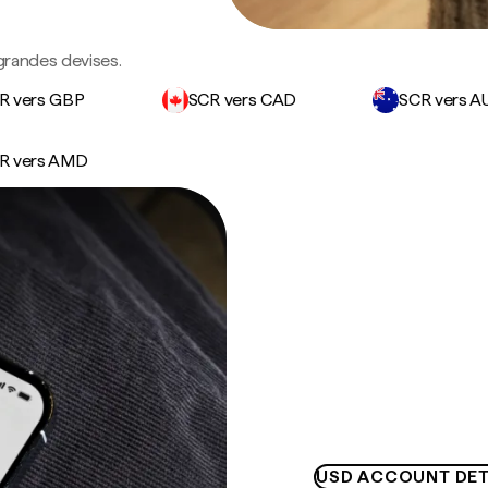
grandes devises.
R vers GBP
SCR vers CAD
SCR vers A
R vers AMD
USD ACCOUNT DET