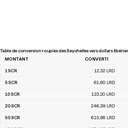
Table de conversion roupies des Seychelles vers dollars libérie
MONTANT
CONVERTI
Table de conversion roupies des Seychelles vers dollars libériens
1
SCR
12
,32
LRD
5
SCR
61
,60
LRD
10
SCR
123
,20
LRD
20
SCR
246
,39
LRD
50
SCR
615
,98
LRD