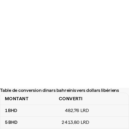
Table de conversion dinars bahreïnis vers dollars libériens
MONTANT
CONVERTI
Table de conversion dinars bahreïnis vers dollars libériens
1
BHD
482
,76
LRD
5
BHD
2 413
,80
LRD