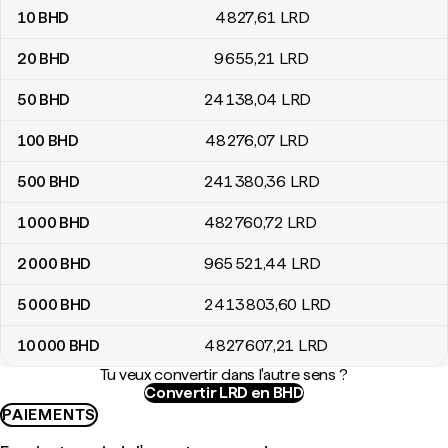
10
BHD
4 827
,61
LRD
20
BHD
9 655
,21
LRD
50
BHD
24 138
,04
LRD
100
BHD
48 276
,07
LRD
500
BHD
241 380
,36
LRD
1 000
BHD
482 760
,72
LRD
2 000
BHD
965 521
,44
LRD
5 000
BHD
2 413 803
,60
LRD
10 000
BHD
4 827 607
,21
LRD
Tu veux convertir dans l'autre sens ?
Convertir LRD en BHD
PAIEMENTS