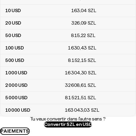
10
USD
163
,04
SZL
20
USD
326
,09
SZL
50
USD
815
,22
SZL
100
USD
1 630
,43
SZL
500
USD
8 152
,15
SZL
1 000
USD
16 304
,30
SZL
2 000
USD
32 608
,61
SZL
5 000
USD
81 521
,51
SZL
10 000
USD
163 043
,03
SZL
Tu veux convertir dans l'autre sens ?
Convertir SZL en USD
PAIEMENTS