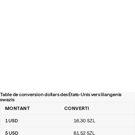
Table de conversion dollars des États-Unis vers lilangenis
swazis
MONTANT
CONVERTI
Table de conversion dollars des États-Unis vers lilangenis swazis
1
USD
16
,30
SZL
5
USD
81
,52
SZL