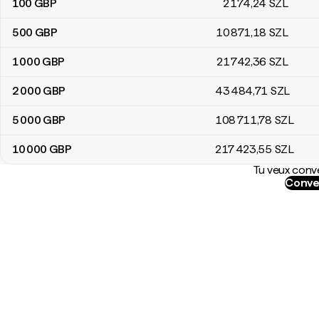
100
GBP
2 174
,24
SZL
500
GBP
10 871
,18
SZL
1 000
GBP
21 742
,36
SZL
2 000
GBP
43 484
,71
SZL
5 000
GBP
108 711
,78
SZL
10 000
GBP
217 423
,55
SZL
Tu veux conve
Conve