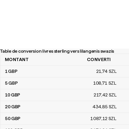
Table de conversion livres sterling vers lilangenis swazis
MONTANT
CONVERTI
Table de conversion livres sterling vers lilangenis swazis
1
GBP
21
,74
SZL
5
GBP
108
,71
SZL
10
GBP
217
,42
SZL
20
GBP
434
,85
SZL
50
GBP
1 087
,12
SZL