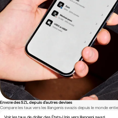
Envoie des SZL depuis d'autres devises
Compare les taux vers les lilangenis swazis depuis le monde entie
Voir les taux de dollar des États-Unis vers lilangeni swazi