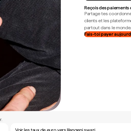
Reçois des paiements 
Partage tes coordonné
clients et les platefor
partout dans le monde
Fais-toi payer aujourd
r.
Voir les taux de euro vers lilangeni swazi