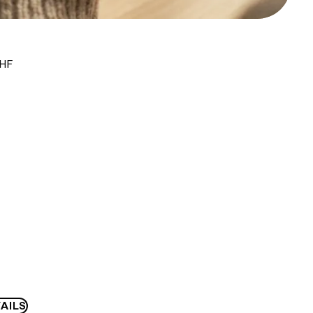
CHF
AILS