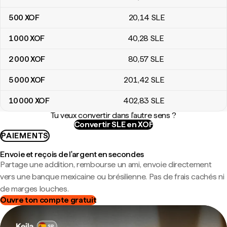
500
XOF
20
,14
SLE
1 000
XOF
40
,28
SLE
2 000
XOF
80
,57
SLE
5 000
XOF
201
,42
SLE
10 000
XOF
402
,83
SLE
Tu veux convertir dans l'autre sens ?
Convertir SLE en XOF
PAIEMENTS
Envoie et reçois de l'argent en secondes
Partage une addition, rembourse un ami, envoie directement
vers une banque mexicaine ou brésilienne. Pas de frais cachés ni
de marges louches.
Ouvre ton compte gratuit