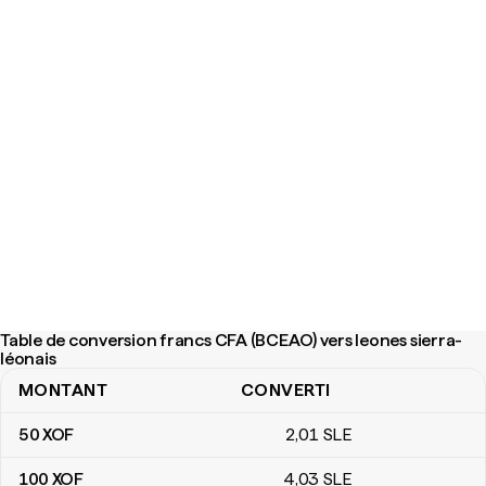
Table de conversion francs CFA (BCEAO) vers leones sierra-
léonais
MONTANT
CONVERTI
Table de conversion francs CFA (BCEAO) vers leones sierra-léon
50
XOF
2
,01
SLE
100
XOF
4
,03
SLE